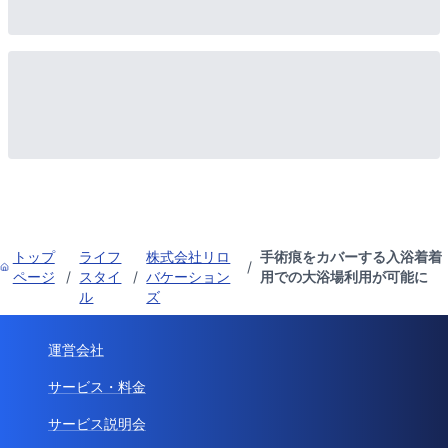
トップ
ライフ
株式会社リロ
手術痕をカバーする入浴着着
/
ページ
/
スタイ
/
バケーション
用での大浴場利用が可能に
ル
ズ
運営会社
サービス・料金
サービス説明会