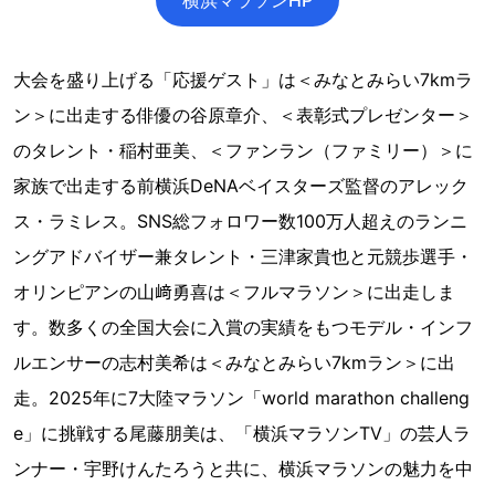
大会を盛り上げる「応援ゲスト」は＜みなとみらい7kmラ
ン＞に出走する俳優の谷原章介、＜表彰式プレゼンター＞
のタレント・稲村亜美、＜ファンラン（ファミリー）＞に
家族で出走する前横浜DeNAベイスターズ監督のアレック
ス・ラミレス。SNS総フォロワー数100万人超えのランニ
ングアドバイザー兼タレント・三津家貴也と元競歩選手・
オリンピアンの山﨑勇喜は＜フルマラソン＞に出走しま
す。数多くの全国大会に入賞の実績をもつモデル・インフ
ルエンサーの志村美希は＜みなとみらい7kmラン＞に出
走。2025年に7大陸マラソン「world marathon challeng
e」に挑戦する尾藤朋美は、「横浜マラソンTV」の芸人ラ
ンナー・宇野けんたろうと共に、横浜マラソンの魅力を中