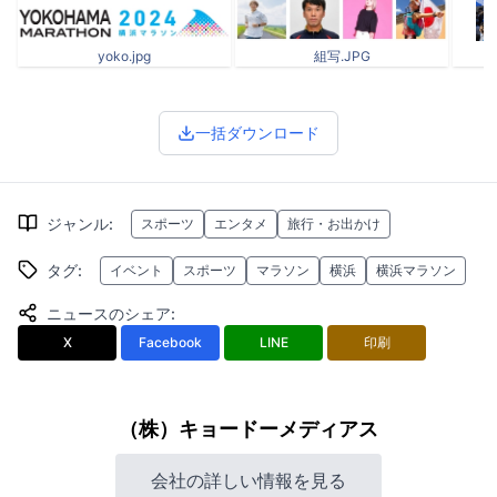
yoko.jpg
組写.JPG
一括ダウンロード
ジャンル
:
スポーツ
エンタメ
旅行・お出かけ
タグ
:
イベント
スポーツ
マラソン
横浜
横浜マラソン
ニュースのシェア
:
X
Facebook
LINE
印刷
（株）キョードーメディアス
会社の詳しい情報を見る