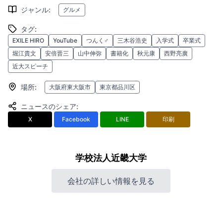
ジャンル
:
グルメ
タグ
:
EXILE HIRO
YouTube
つんく♂
三木谷浩史
入学式
卒業式
堀江貴文
安倍晋三
山中伸弥
書籍化
秋元康
西野亮廣
近大スピーチ
場所
:
大阪府東大阪市
東京都品川区
ニュースのシェア
:
X
Facebook
LINE
印刷
学校法人近畿大学
会社の詳しい情報を見る