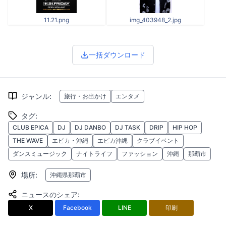
11.21.png
img_403948_2.jpg
一括ダウンロード
ジャンル
:
旅行・お出かけ
エンタメ
タグ
:
CLUB EPICA
DJ
DJ DANBO
DJ TASK
DRIP
HIP HOP
THE WAVE
エピカ・沖縄
エピカ沖縄
クラブイベント
ダンスミュージック
ナイトライフ
ファッション
沖縄
那覇市
場所
:
沖縄県那覇市
ニュースのシェア
:
X
Facebook
LINE
印刷