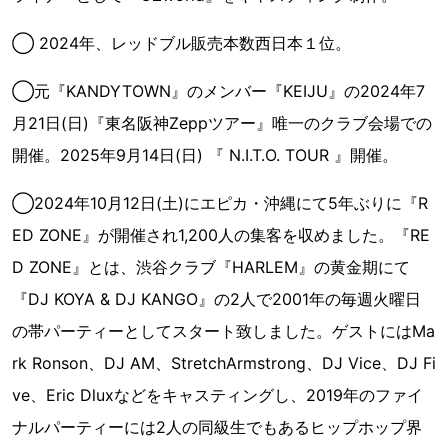
◯ 2024年、レッドブル販売本数西日本１位。
◯元『KANDYTOWN』のメンバー『KEIJU』の2024年7
月21日(日)『東名阪神Zeppツアー』唯一のクラブ会場での
開催。2025年9月14日(日) 『 N.I.T.O. TOUR 』開催。
◯2024年10月12日(土)にエピカ・沖縄にて5年ぶりに『R
ED ZONE』が開催され1,200人の集客を収めました。『RE
D ZONE』とは、渋谷クラブ『HARLEM』の黄金期にて
『DJ KOYA & DJ KANGO』の2人で2001年の毎週火曜日
の帯パーティーとしてスタート致しました。ゲストにはMa
rk Ronson、DJ AM、StretchArmstrong、DJ Vice、DJ Fi
ve、Eric Dluxなどをキャスティングし、2019年のファイ
ナルパーティーには2人の同級生でもあるヒップホップ界