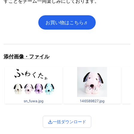
すことをチーム一同楽しみにしております。
お買い物はこちら♬
添付画像・ファイル
sn_fuwa.jpg
146589827.jpg
一括ダウンロード