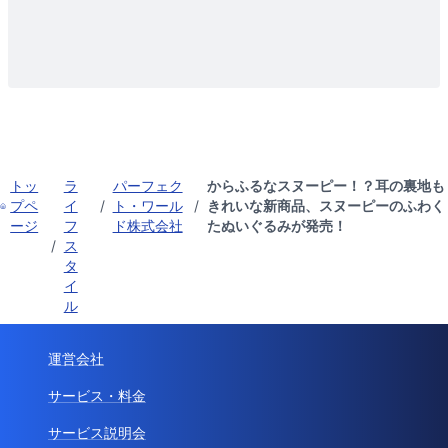
トッ
ラ
パーフェク
からふるなスヌーピー！？耳の裏地も
プペ
イ
/
ト・ワール
/
きれいな新商品、スヌーピーのふわく
ージ
フ
ド株式会社
たぬいぐるみが発売！
/
ス
タ
イ
ル
運営会社
サービス・料金
サービス説明会