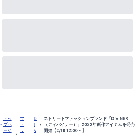
トッ
フ
D
ストリートファッションブランド『DIVINER
プペ
ァ
I
/
（ディバイナー）』2022年新作アイテムを発売
ージ
ッ
V
開始【2/16 12:00～】
/