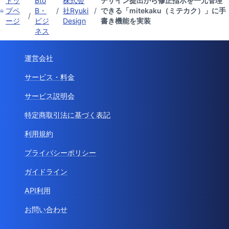
トッ
Bto
株式会
デザイン提出から修正指示を一元管理
プペ
B・
/
社Ryuki
/
できる「mitekaku（ミテカク）」に手
/
ージ
ビジ
Design
書き機能を実装
ネス
運営会社
サービス・料金
サービス説明会
特定商取引法に基づく表記
利用規約
プライバシーポリシー
ガイドライン
API利用
お問い合わせ