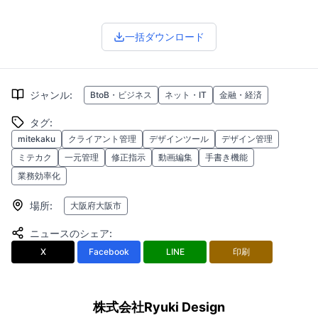
一括ダウンロード
ジャンル
:
BtoB・ビジネス
ネット・IT
金融・経済
タグ
:
mitekaku
クライアント管理
デザインツール
デザイン管理
ミテカク
一元管理
修正指示
動画編集
手書き機能
業務効率化
場所
:
大阪府大阪市
ニュースのシェア
:
X
Facebook
LINE
印刷
株式会社Ryuki Design