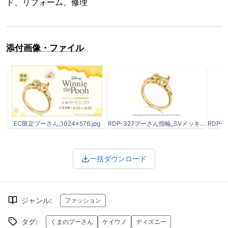
ド、リフォーム、修理
添付画像・ファイル
EC限定プーさん_1024×576.jpg
RDP-327プーさん指輪_SVメッキ_斜め.jpg
一括ダウンロード
ジャンル
:
ファッション
タグ
:
くまのプーさん
ケイウノ
ディズニー