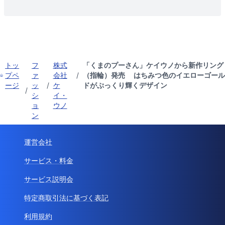
トッ
フ
株式
「くまのプーさん」ケイウノから新作リング
プペ
ァ
会社
/
（指輪）発売 はちみつ色のイエローゴール
ージ
ッ
/
ケ
ドがぷっくり輝くデザイン
/
シ
イ・
ョ
ウノ
ン
運営会社
サービス・料金
サービス説明会
特定商取引法に基づく表記
利用規約