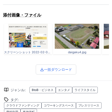
添付画像・ファイル
スクリーンショット 2022-02-03 120113.jpg
daigaku4.jpg
一括ダウンロード
ジャンル
:
BtoB・ビジネス
エンタメ
ライフスタイル
タグ
:
クラウドファンディング
コワーキングスペース
プレスリリース
廃校利用
東神楽町