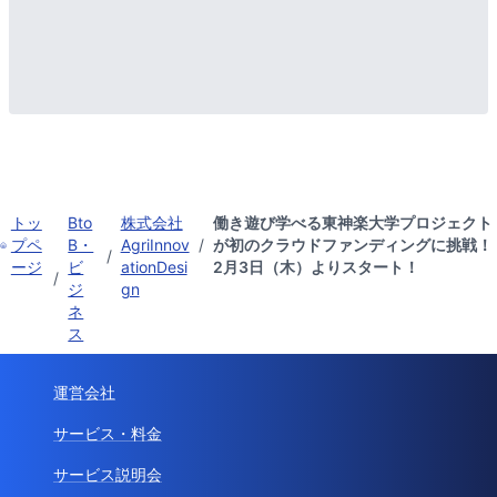
トッ
Bto
株式会社
働き遊び学べる東神楽大学プロジェクト
プペ
B・
AgriInnov
/
が初のクラウドファンディングに挑戦！
/
ージ
ビ
ationDesi
2月3日（木）よりスタート！
/
ジ
gn
ネ
ス
運営会社
サービス・料金
サービス説明会