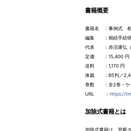
書籍概要
書籍名 ：事例式 
編集 ：相続手続
代表 ：赤沼康弘（
定価 ：15,400 円 
送料 ：1,170 円
体裁 ：B5判／2,4
巻数 ：全2巻・ケ
URL ：
https://t
加除式書籍とは
加除式書籍は、登載