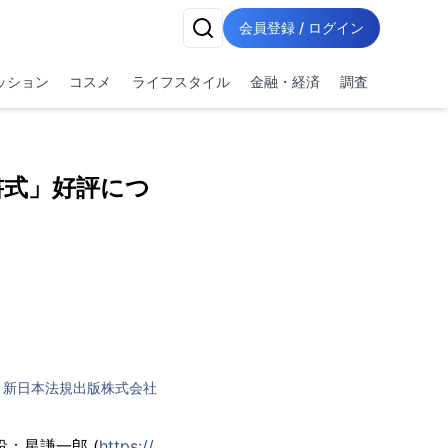
会員登録 / ログイン
ッション
コスメ
ライフスタイル
金融・経済
調査
書式」好評につ
新日本法規出版株式会社
：星謙一郎 (
https://