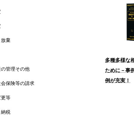
定
定
・放棄
多種多様な
産の管理その他
ために－事
例が充実！
社会保険等の請求
変更等
・納税