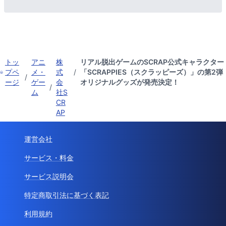
トッ
アニ
株
リアル脱出ゲームのSCRAP公式キャラクター
プペ
メ・
式
/
「SCRAPPIES（スクラッピーズ）」の第2弾
/
ージ
ゲー
会
オリジナルグッズが発売決定！
/
ム
社S
CR
AP
運営会社
サービス・料金
サービス説明会
特定商取引法に基づく表記
利用規約