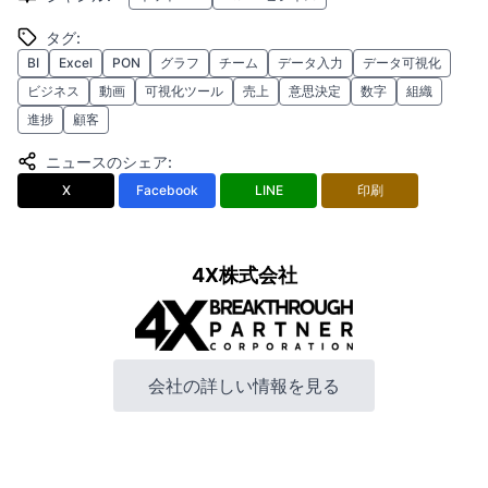
タグ
:
BI
Excel
PON
グラフ
チーム
データ入力
データ可視化
ビジネス
動画
可視化ツール
売上
意思決定
数字
組織
進捗
顧客
ニュースのシェア
:
X
Facebook
LINE
印刷
4X株式会社
会社の詳しい情報を見る