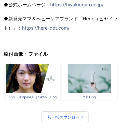
◆公式ホームページ：
https://hiyakiogan.co.jp/
◆新発売ママ＆べビーケアブランド「Here.（ヒヤドッ
ト）」：
https://here-dot.com/
添付画像・ファイル
ZnGFBzPpavG1Q7skSPjB.jpg
2 (1).jpg
一括ダウンロード