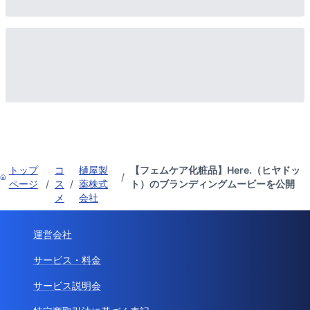
トップ
コ
樋屋製
【フェムケア化粧品】Here.（ヒヤドッ
/
ページ
/
ス
/
薬株式
ト）のブランディングムービーを公開
メ
会社
運営会社
サービス・料金
サービス説明会