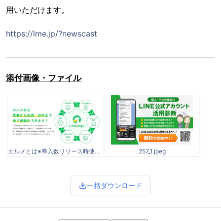
用いただけます。
https://lme.jp/?newscast
添付画像・ファイル
エルメとは※導入数リリース時使用.png
257_1.jpeg
一括ダウンロード