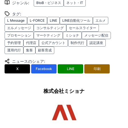
ジャンル
:
BtoB・ビジネス
ネット・IT
タグ
:
L Message
L-FORCE
LINE
LINE自動化ツール
エルメ
エルメッセージ
コンサルティング
セールスライター
プロモーション
マーケティング
ミショナ
メッセージ配信
予約管理
代理店
公式アカウント
制作代行
認定講座
運用代行
集客
顧客育成
ニュースのシェア
:
X
Facebook
LINE
印刷
株式会社ミショナ