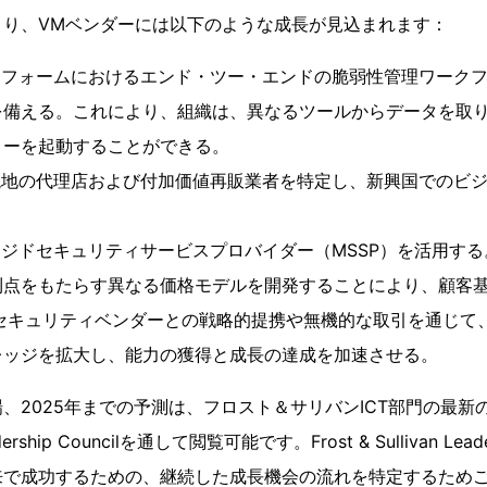
より、VMベンダーには以下のような成長が見込まれます：
トフォームにおけるエンド・ツー・エンドの脆弱性管理ワーク
を備える。これにより、組織は、異なるツールからデータを取
ローを起動することができる。
現地の代理店および付加価値再販業者を特定し、新興国でのビ
ージドセキュリティサービスプロバイダー（MSSP）を活用する
利点をもたらす異なる価格モデルを開発することにより、顧客
のセキュリティベンダーとの戦略的提携や無機的な取引を通じて
レッジを拡大し、能力の獲得と成長の達成を加速させる。
、2025年までの予測は、フロスト＆サリバンICT部門の最新
Leadership Councilを通して閲覧可能です。Frost & Sullivan Lead
来で成功するための、継続した成長機会の流れを特定するため