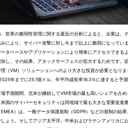
の、世界の脆弱性管理に関する最近の分析によると、企業は、
組みにより、サイバー攻撃に対し今まで以上に脆弱になってい
データベースやアプリケーションにより簡単にアクセスできる
増加し、その結果、アタックサーフェスが拡大するためです。
管理（VM）ソリューションへのより大きな投資が必要となりま
025年までに25.1億ドル、年平均成長率16.3％に達すると予
市場予測期間、北米が継続してVM市場の最も高いシェアを占め
、米国のサイバーセキュリティは同地域で最も大きな需要促進
EMEA）は、一般データ保護規制（GDPR）などの規制の結果
でしょう。そしてアジア太平洋、中米およびラテンアメリカに