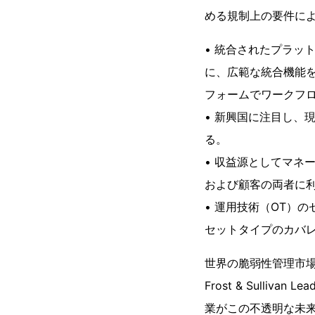
める規制上の要件に
• 統合されたプラッ
に、広範な統合機能
フォームでワークフ
• 新興国に注目し、
る。
• 収益源としてマネ
および顧客の両者に
• 運用技術（OT）
セットタイプのカバ
世界の脆弱性管理市場
Frost & Sullivan 
業がこの不透明な未