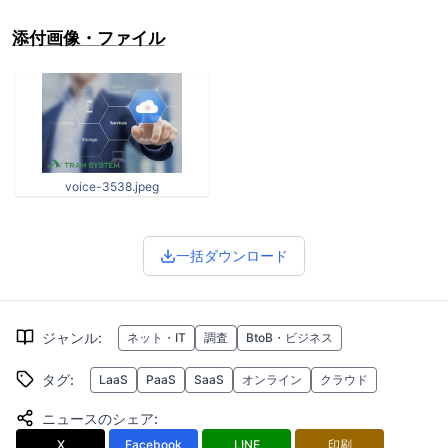
添付画像・ファイル
voice-3538.jpeg
一括ダウンロード
ジャンル
:
ネット・IT
調査
BtoB・ビジネス
タグ
:
LaaS
PaaS
SaaS
オンライン
クラウド
ニュースのシェア
:
X
Facebook
LINE
印刷