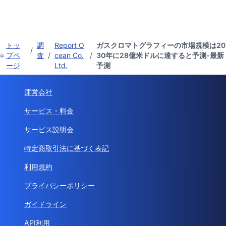
トッ
調
Report O
ガスクロマトグラフィーの市場規模は20
/
プペ
査
/
cean Co.
/
30年に28億米ドルに達すると予測-最新
ージ
Ltd.
予測
運営会社
サービス・料金
サービス説明会
特定商取引法に基づく表記
利用規約
プライバシーポリシー
ガイドライン
API利用