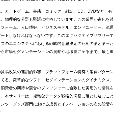
、カードゲーム、書籍、コミック、雑誌、CD、DVDなど、
に、物理的な分野も堅調に推移しています。この業界が進化を
トフォーム、人口嗜好、ビジネスモデル、エンドユーザー、流
ゲートしなければならないです。このエグゼクティブサマリー
ッズのエコシステムにおける戦略的意思決定のためのまとまっ
から市場セグメンテーションの洞察や地域差に至るまで、最も
の貿易政策の連鎖的影響、プラットフォーム特有の消費パター
当てる。変革的なシフト、セグメンテーションのダイナミクス
、消費者の期待や競合のプレッシャーに合致した実用的な情報
す。本サマリーは、複雑なデータを戦略的洞察に落とし込むこ
テンツ・グッズ部門における成長とイノベーションの次の段階
す。