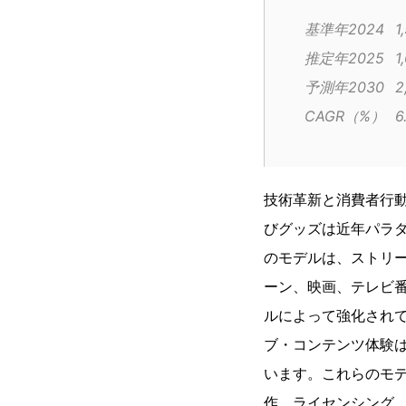
基
推定
予
CAG
技術革新と消費者行
びグッズは近年パラ
のモデルは、ストリ
ーン、映画、テレビ
ルによって強化され
ブ・コンテンツ体験
います。これらのモ
作、ライセンシング