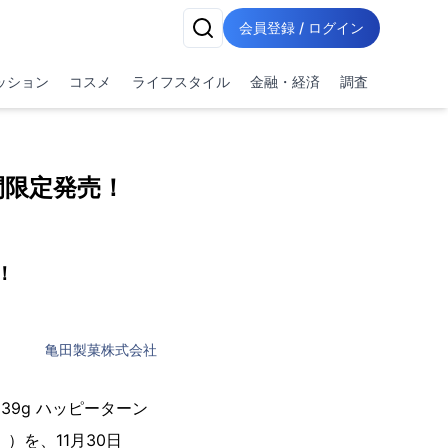
会員登録 / ログイン
ッション
コスメ
ライフスタイル
金融・経済
調査
間限定発売！
！
亀田製菓株式会社
9g ハッピーターン
）を、11月30日