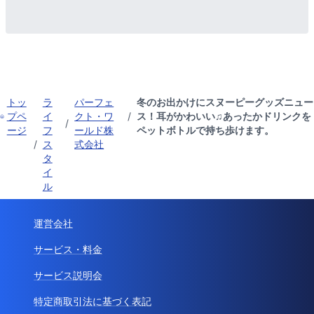
トッ
ラ
パーフェ
冬のお出かけにスヌーピーグッズニュー
プペ
イ
クト・ワ
/
ス！耳がかわいい♫あったかドリンクを
/
ージ
フ
ールド株
ペットボトルで持ち歩けます。
/
ス
式会社
タ
イ
ル
運営会社
サービス・料金
サービス説明会
特定商取引法に基づく表記