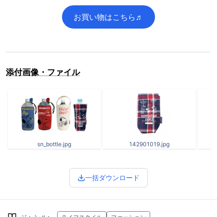
お買い物はこちら♬
添付画像・ファイル
sn_bottle.jpg
142901019.jpg
5
一括ダウンロード