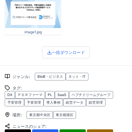
image1.jpg
一括ダウンロード
ジャンル
:
BtoB・ビジネス
ネット・IT
タグ
:
DX
ＰＤＲファーマ
PL
SaaS
ペプチドリームグループ
予実管理
予算管理
導入事例
経営データ
経営管理
場所
:
東京都中央区
東京都港区
ニュースのシェア
: