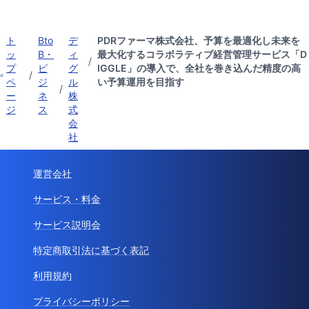
ト
Bto
デ
PDRファーマ株式会社、予算を最適化し未来を
ッ
B・
ィ
最大化するコラボラティブ経営管理サービス「D
/
プ
ビ
グ
IGGLE」の導入で、全社を巻き込んだ精度の高
/
ペ
ジ
ル
い予算運用を目指す
/
ー
ネ
株
ジ
ス
式
会
社
運営会社
サービス・料金
サービス説明会
特定商取引法に基づく表記
利用規約
プライバシーポリシー