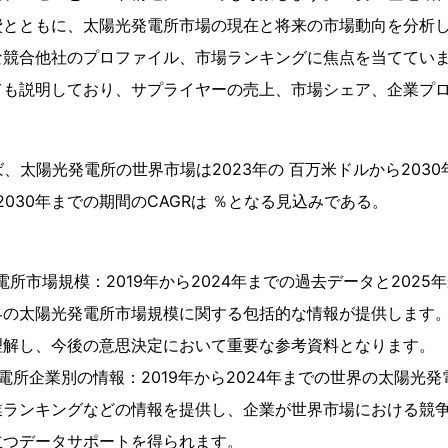
費とともに、太陽光発電所市場の現在と将来の市場動向を分析
な競合他社のプロファイル、市場ランキングに焦点を当ててい
ても説明しており、サプライヤーの売上、市場シェア、企業プ
によれば、太陽光発電所の世界市場は2023年の 百万米ドルから203
2030年までの期間のCAGRは ％となる見込みである。
所市場規模：2019年から2024年までの過去データと2025年
界の太陽光発電所市場規模に関する包括的な情報が提供します
理解し、今後の意思決定において重要な参考資料となります。
電所企業別の情報：2019年から2024年までの世界の太陽光
業ランキングなどの情報を提供し、企業が世界市場における競
立つデータサポートを得られます。