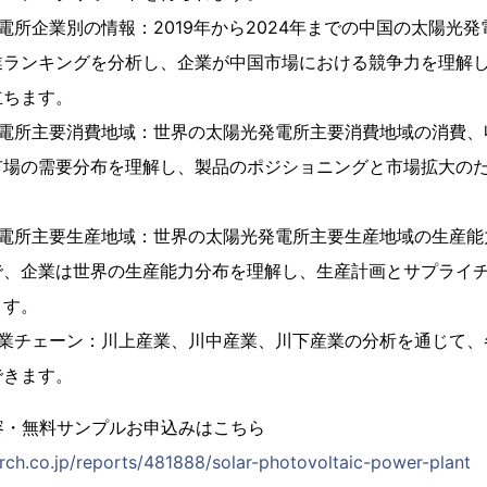
電所企業別の情報：2019年から2024年までの中国の太陽光
業ランキングを分析し、企業が中国市場における競争力を理解
立ちます。
発電所主要消費地域：世界の太陽光発電所主要消費地域の消費、
市場の需要分布を理解し、製品のポジショニングと市場拡大の
発電所主要生産地域：世界の太陽光発電所主要生産地域の生産能
で、企業は世界の生産能力分布を理解し、生産計画とサプライ
ます。
産業チェーン：川上産業、川中産業、川下産業の分析を通じて、
できます。
容・無料サンプルお申込みはこちら
rch.co.jp/reports/481888/solar-photovoltaic-power-plant