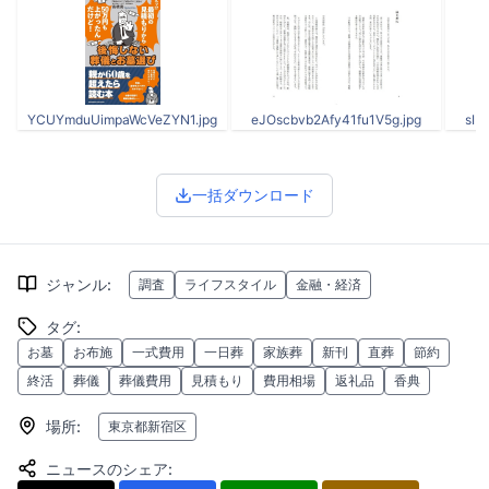
YCUYmduUimpaWcVeZYN1.jpg
eJOscbvb2Afy41fu1V5g.jpg
sIE
一括ダウンロード
ジャンル
:
調査
ライフスタイル
金融・経済
タグ
:
お墓
お布施
一式費用
一日葬
家族葬
新刊
直葬
節約
終活
葬儀
葬儀費用
見積もり
費用相場
返礼品
香典
場所
:
東京都新宿区
ニュースのシェア
: