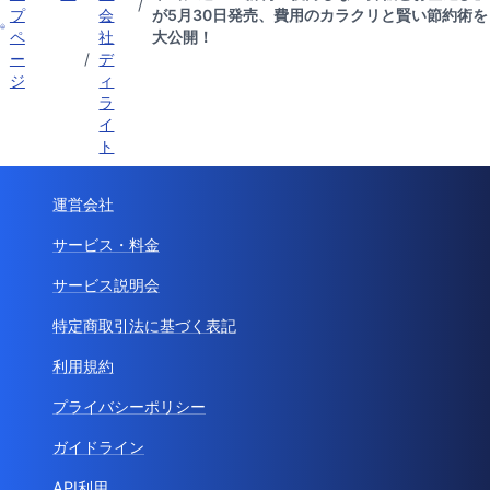
/
プ
会
が5月30日発売、費用のカラクリと賢い節約術を
ペ
社
大公開！
ー
/
デ
ジ
ィ
ラ
イ
ト
運営会社
サービス・料金
サービス説明会
特定商取引法に基づく表記
利用規約
プライバシーポリシー
ガイドライン
API利用