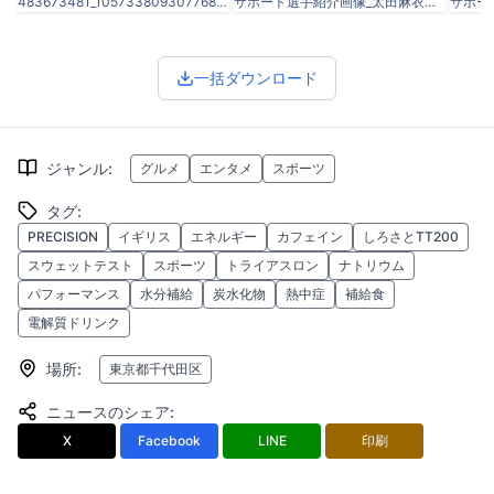
483673481_1057338093077680_8128802981922911310_n.jpg
サポート選手紹介画像_太田麻衣子選手 (1).jpg
一括ダウンロード
ジャンル
:
グルメ
エンタメ
スポーツ
タグ
:
PRECISION
イギリス
エネルギー
カフェイン
しろさとTT200
スウェットテスト
スポーツ
トライアスロン
ナトリウム
パフォーマンス
水分補給
炭水化物
熱中症
補給食
電解質ドリンク
場所
:
東京都千代田区
ニュースのシェア
:
X
Facebook
LINE
印刷