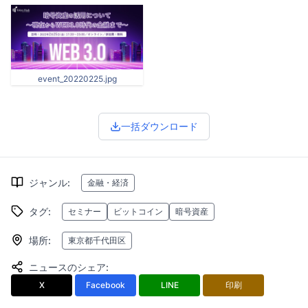
event_20220225.jpg
一括ダウンロード
ジャンル
:
金融・経済
タグ
:
セミナー
ビットコイン
暗号資産
場所
:
東京都千代田区
ニュースのシェア
:
X
Facebook
LINE
印刷