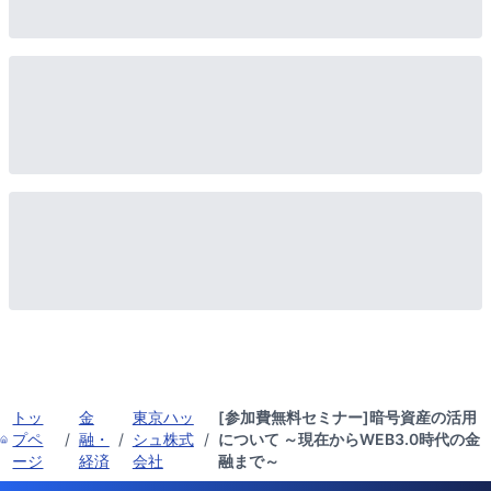
トッ
金
東京ハッ
[参加費無料セミナー]暗号資産の活用
プペ
/
融・
/
シュ株式
/
について ～現在からWEB3.0時代の金
ージ
経済
会社
融まで～