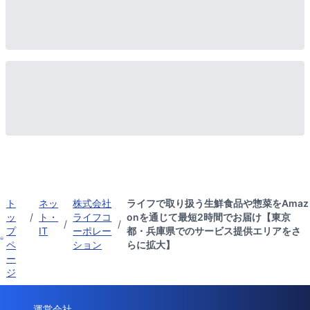
ト
ネッ
株式会社
ライフで取り扱う生鮮食品や惣菜をAmaz
ッ
/
ト・
ライフコ
onを通じて最短2時間でお届け【東京
/
/
プ
IT
ーポレー
都・兵庫県でのサービス提供エリアをさ
ペ
ション
らに拡大】
ー
ジ
運営会社