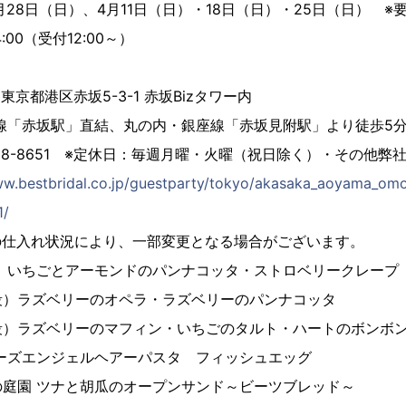
3月28日（日）、4月11日（日）・18日（日）・25日（日） ※
4:00（受付12:00～）
2東京都港区赤坂5-3-1 赤坂Bizタワー内
線「赤坂駅」直結、丸の内・銀座線「赤坂見附駅」より徒歩5
68-8651 ※定休日：毎週月曜・火曜（祝日除く）・その他弊
ww.bestbridal.co.jp/guestparty/tokyo/akasaka_aoyama_om
1/
の仕入れ状況により、一部変更となる場合がございます。
いちごとアーモンドのパンナコッタ・ストロベリークレー
リーのオペラ・ラズベリーのパンナコッタ
ーのマフィン・いちごのタルト・ハートのボンボン
ズエンジェルヘアーパスタ フィッシュエッグ
と胡瓜のオープンサンド～ビーツブレッド～