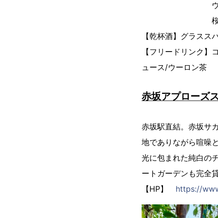
ヴェルサイユの
桜味噌ムース 
【乾杯酒】グラスス
【フリードリンク】コ
ュース/ウーロン茶
赤坂アプローズ
赤坂駅直結。赤坂サ
地でありながら喧噪
光に包まれた純白の
ートガーデンも完全
【HP】
https://ww