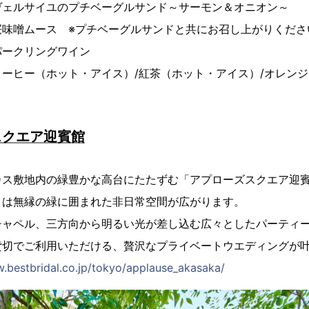
プチベーグルサンド～サーモン＆オニオン～
※プチベーグルサンドと共にお召し上がりくださ
パークリングワイン
ーヒー（ホット・アイス）/紅茶（ホット・アイス）/オレンジ
スクエア迎賓館
カス敷地内の緑豊かな高台にたたずむ「アプローズスクエア迎
とは無縁の緑に囲まれた非日常空間が広がります。
チャペル、三方向から明るい光が差し込む広々としたパーティ
貸切でご利用いただける、贅沢なプライベートウエディングが
w.bestbridal.co.jp/tokyo/applause_akasaka/