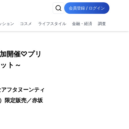
会員登録 / ログイン
ッション
コスメ
ライフスタイル
金融・経済
調査
加開催♡プリ
ット～
なアフタヌーンティ
日）限定販売／赤坂