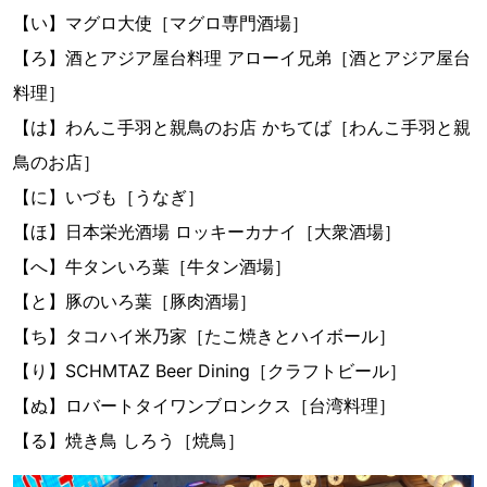
【い】マグロ大使［マグロ専門酒場］
【ろ】酒とアジア屋台料理 アローイ兄弟［酒とアジア屋台
料理］
【は】わんこ手羽と親鳥のお店 かちてば［わんこ手羽と親
鳥のお店］
【に】いづも［うなぎ］
【ほ】日本栄光酒場 ロッキーカナイ［大衆酒場］
【へ】牛タンいろ葉［牛タン酒場］
【と】豚のいろ葉［豚肉酒場］
【ち】タコハイ米乃家［たこ焼きとハイボール］
【り】SCHMTAZ Beer Dining［クラフトビール］
【ぬ】ロバートタイワンブロンクス［台湾料理］
【る】焼き鳥 しろう［焼鳥］