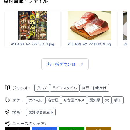
添付画像・ファイル
d20469-42-727133-0.jpg
d20469-42-779693-9.jpg
d2
一括ダウンロード
ジャンル
:
グルメ
ライフスタイル
旅行・お出かけ
タグ
:
のれん街
名古屋
名古屋グルメ
愛知県
栄
横丁
場所
:
愛知県名古屋市
ニュースのシェア
: