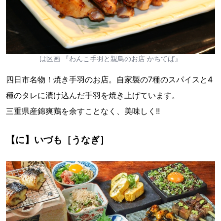
は区画 『わんこ手羽と親鳥のお店 かちてば』
四日市名物！焼き手羽のお店。自家製の7種のスパイスと4
種のタレに漬け込んだ手羽を焼き上げています。
三重県産錦爽鶏を余すことなく、美味しく!!
【に】いづも［うなぎ］