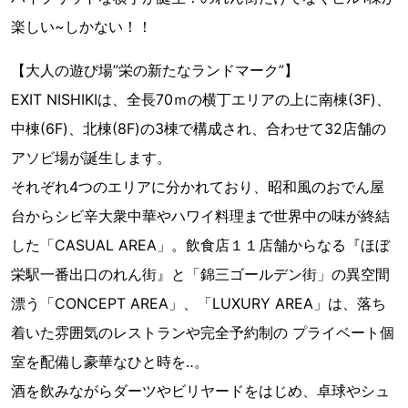
楽しい~しかない！！
【大人の遊び場”栄の新たなランドマーク”】
EXIT NISHIKIは、全長70ｍの横丁エリアの上に南棟(3F)、
中棟(6F)、北棟(8F)の3棟で構成され、合わせて32店舗の
アソビ場が誕生します。
それぞれ4つのエリアに分かれており、昭和風のおでん屋
台からシビ辛大衆中華やハワイ料理まで世界中の味が終結
した「CASUAL AREA」。飲食店１１店舗からなる『ほぼ
栄駅一番出口のれん街』と「錦三ゴールデン街」の異空間
漂う「CONCEPT AREA」、「LUXURY AREA」は、落ち
着いた雰囲気のレストランや完全予約制の プライベート個
室を配備し豪華なひと時を‥。
酒を飲みながらダーツやビリヤードをはじめ、卓球やシュ