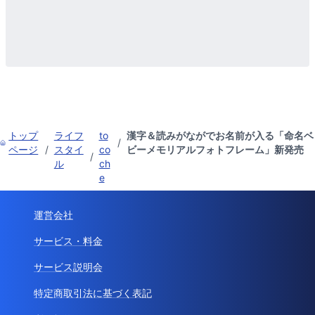
トップ
ライフ
to
漢字＆読みがながでお名前が入る「命名ベ
/
ページ
/
スタイ
co
ビーメモリアルフォトフレーム」新発売
/
ル
ch
e
運営会社
サービス・料金
サービス説明会
特定商取引法に基づく表記