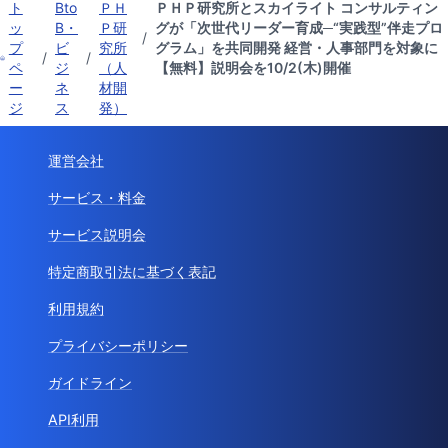
ト
Bto
ＰＨ
ＰＨＰ研究所とスカイライト コンサルティン
ッ
B・
Ｐ研
グが「次世代リーダー育成─“実践型”伴走プロ
/
プ
ビ
究所
グラム」を共同開発 経営・人事部門を対象に
/
/
ペ
ジ
（人
【無料】説明会を10/2(木)開催
ー
ネ
材開
ジ
ス
発）
運営会社
サービス・料金
サービス説明会
特定商取引法に基づく表記
利用規約
プライバシーポリシー
ガイドライン
API利用