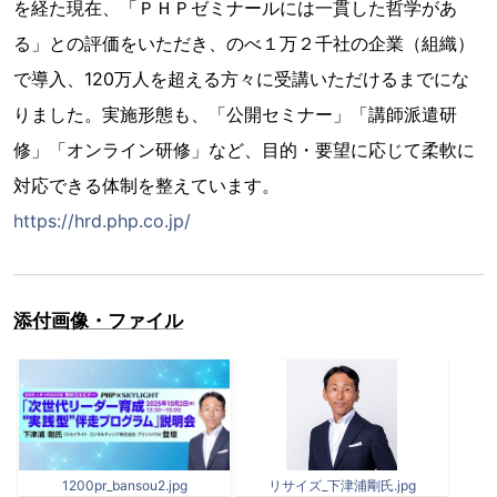
を経た現在、「ＰＨＰゼミナールには一貫した哲学があ
る」との評価をいただき、のべ１万２千社の企業（組織）
で導入、120万人を超える方々に受講いただけるまでにな
りました。実施形態も、「公開セミナー」「講師派遣研
修」「オンライン研修」など、目的・要望に応じて柔軟に
対応できる体制を整えています。
https://hrd.php.co.jp/
添付画像・ファイル
1200pr_bansou2.jpg
リサイズ_下津浦剛氏.jpg