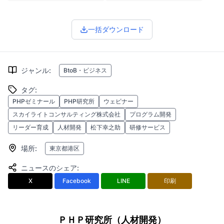
一括ダウンロード
ジャンル
:
BtoB・ビジネス
タグ
:
PHPゼミナール
PHP研究所
ウェビナー
スカイライトコンサルティング株式会社
プログラム開発
リーダー育成
人材開発
松下幸之助
研修サービス
場所
:
東京都港区
ニュースのシェア
:
X
Facebook
LINE
印刷
ＰＨＰ研究所（人材開発）