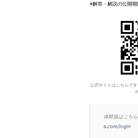
※解答・解説の公開期間は
公式サイトはこちらです⇒https
e
体験版はこちら
s.com/login