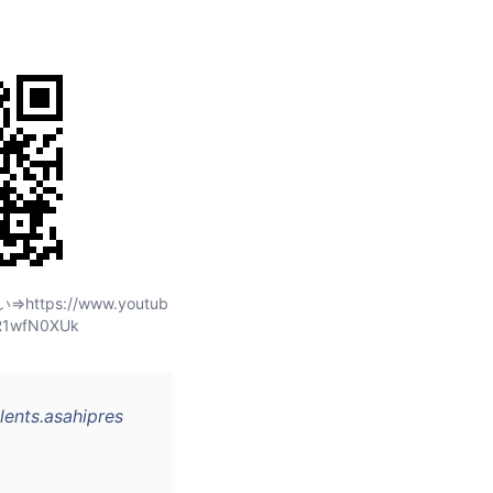
ps://www.youtub
R1wfN0XUk
glents.asahipres