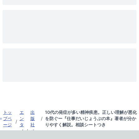
トッ
エ
出
10代の発症が多い精神疾患。正しい理解が悪化
プペ
ン
版
/
を防ぐー『仕事だいじょうぶの本』著者が分か
/
ージ
タ
社
りやすく解説。相談シートつき
メ
/
ペ
ン