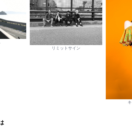
也
リミットサイン
キ
は