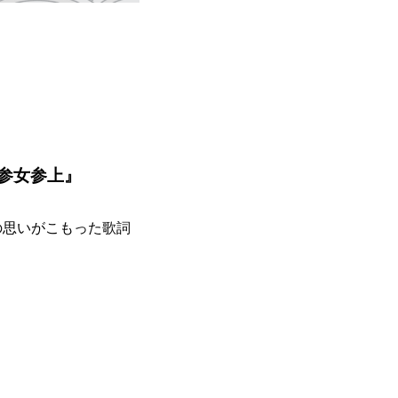
参女参上』
の思いがこもった歌詞