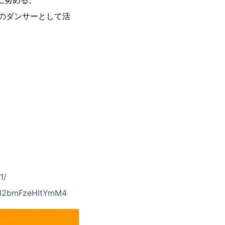
に努める。
のダンサーとして活
1/
ZWl2bmFzeHltYmM4