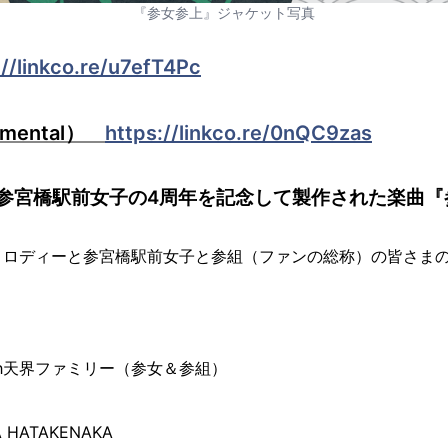
『参女参上』ジャケット写真
://linkco.re/u7efT4Pc
umental）
https://linkco.re/0nQC9zas
参宮橋駅前女子の4周年を記念して製作された楽曲『
メロディーと参宮橋駅前女子と参組（ファンの総称）の皆さま
th天界ファミリー（参女＆参組）
コ
HATAKENAKA