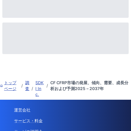
トップ
調
SDK
CF CFRP市場の発展、傾向、需要、成長分
/
/
ページ
査
/
I In
析および予測2025－2037年
c.
運営会社
サービス・料金