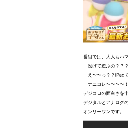
番組では、大人もハ
「投げて遊ぶの？？
「え〜〜っ？？iPa
「ナニコレ〜〜〜〜
デジコロの面白さを
デジタルとアナログ
オンリーワンです。