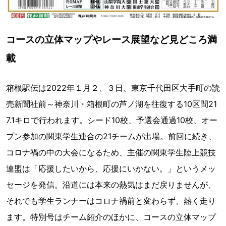
コースの立体マップやレース展望など見どころ満
載
箱根駅伝は2022年１月２、３日、東京千代田区大手町の読
売新聞社前～神奈川・箱根町の芦ノ湖を往復する10区間21
7.1キロで行われます。シード10校、予選会通過10校、オー
プン参加の関東学生連合の21チームが出場。前回に続き、
コロナ禍の中の大会になるため、主催の関東学生陸上競技
連盟は「応援したいから、応援にいかない。」というメッ
セージを発信。沿道には本来の熱気はまだ戻りませんが、
それでも学生ランナーはコロナ禍前と変わらず、熱く走り
ます。特別号はチーム紹介のほかに、コースの立体マップ