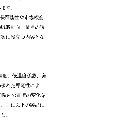
います。
成長可能性や市場機会
の戦略動向、業界の課
立案に役立つ内容とな
精度、低温度係数、突
の優れた導電性によ
回路内の電流の変化を
す。主に以下の製品に
など。