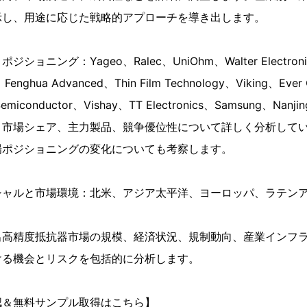
示し、用途に応じた戦略的アプローチを導き出します。
ニング：Yageo、Ralec、UniOhm、Walter Electronic、C
、Fenghua Advanced、Thin Film Technology、Viking、Eve
Semiconductor、Vishay、TT Electronics、Samsung、Nanjing
、市場シェア、主力製品、競争優位性について詳しく分析して
場ポジショニングの変化についても考察します。
シャルと市場環境：北米、アジア太平洋、ヨーロッパ、ラテン
出高精度抵抗器市場の規模、経済状況、規制動向、産業インフ
ける機会とリスクを包括的に分析します。
認＆無料サンプル取得はこちら】