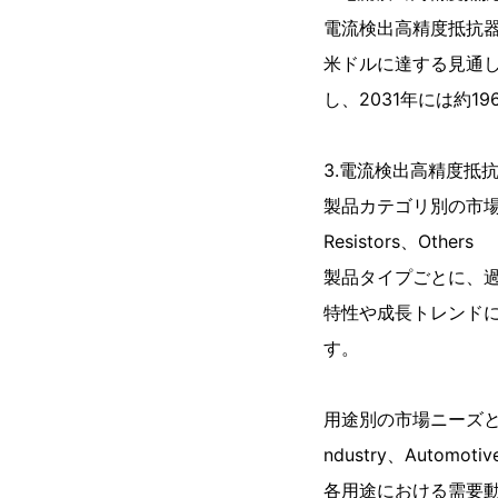
電流検出高精度抵抗器
米ドルに達する見通しで
し、2031年には約
3.電流検出高精度抵
製品カテゴリ別の市場構造：25
Resistors、Others
製品タイプごとに、
特性や成長トレンド
す。
用途別の市場ニーズと拡大傾向：
ndustry、Automotiv
各用途における需要