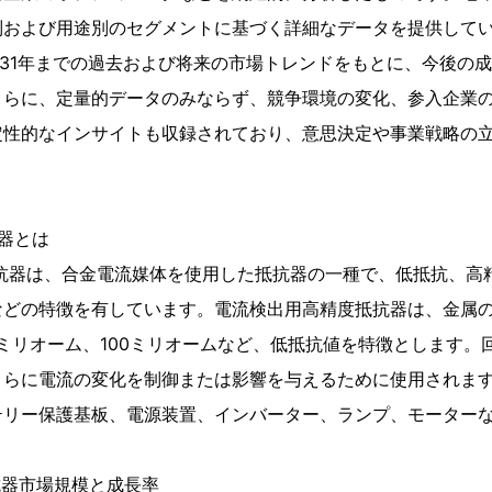
別および用途別のセグメントに基づく詳細なデータを提供して
2031年までの過去および将来の市場トレンドをもとに、今後の
さらに、定量的データのみならず、競争環境の変化、参入企業
定性的なインサイトも収録されており、意思決定や事業戦略の
抗器とは
抗器は、合金電流媒体を使用した抵抗器の一種で、低抵抗、高
などの特徴を有しています。電流検出用高精度抵抗器は、金属
0ミリオーム、100ミリオームなど、低抵抗値を特徴とします。
さらに電流の変化を制御または影響を与えるために使用されま
テリー保護基板、電源装置、インバーター、ランプ、モーター
抗器市場規模と成長率