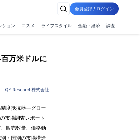
会員登録 / ログイン
ッション
コスメ
ライフスタイル
金融・経済
調査
4百万米ドルに
QY Research株式会社
出高精度抵抗器―グロー
新の市場調査レポート
模、販売数量、価格動
域別・国別の市場構造