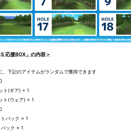
 CS 応援BOX」の内容＞
毎に、下記のアイテムがランダムで獲得できます
0
ト(ギア) × 1
ト(ウェア) × 1
0
パック × 1
ック × 1