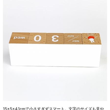
15×5×4.1cmで小さすぎずスマート。文字のサイズも見や