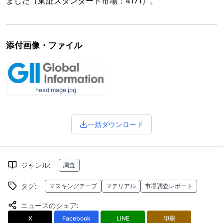
ました（東証スタンダード市場：4171）。
添付画像・ファイル
headimage.jpg
一括ダウンロード
ジャンル
:
調査
タグ
:
マスキングテープ
マテリアル
市場調査レポート
ニュースのシェア
:
X
Facebook
LINE
印刷