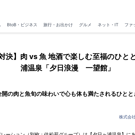
ム
BtoB・ビジネス
旅行・お出かけ
グルメ
ネット・IT
ファ
対決】肉 vs 魚 地酒で楽しむ至福のひと
浦温泉「夕日浪漫 一望館」
全開の肉と魚旬の味わいで心も体も満たされるひとと
株式会
ポレーション（別称：佳松苑グループ）は【夕日ヶ浦温泉】に