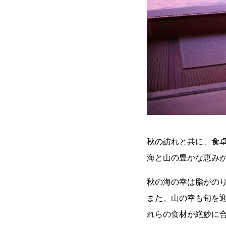
秋の訪れと共に、食
海と山の豊かな恵み
秋の海の幸は脂がの
また、山の幸も旬を
れらの食材が絶妙に