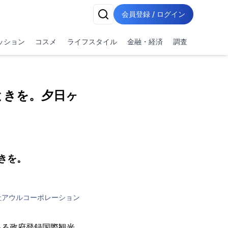
会員登録 / ログイン
ッション
コスメ
ライフスタイル
金融・経済
調査
ときを。夕日ヶ
きを。
社アウルコーポレーション
ある政府登録国際観光