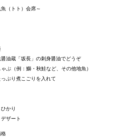
魚魚（トト）会席～
盛
醤油蔵「坂長」の刺身醤油でどうぞ
しゃぶ（例：鰤・秋鮭など、その他地魚）
っぷり煮こごりを入れて
しひかり
・デザート
価格