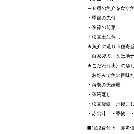
～８種の魚介を食す
・季節の先付
・季節の前菜
・松茸土瓶蒸し
★魚介の造り 5種舟
自家製塩、又は地元
★こだわり出汁の魚
お好みで魚の旨味た
・海老の天婦羅
・茶碗蒸し
・松茸釜飯 丹後こ
・赤出汁 ・香物 
■1泊2食付き 参考