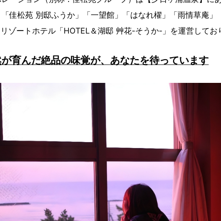
、「佳松苑 別邸ふうか」「一望館」「はなれ櫂」「雨情草庵」
とリゾートホテル「HOTEL＆湖邸 艸花-そうか-」を運営してお
然が育んだ絶品の味覚が、あなたを待っています