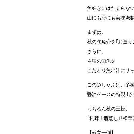
魚好きにはたまらな
山にも海にも美味満
まずは、
秋の旬魚介を｢お造り
さらに、
４種の旬魚を
こだわり魚出汁にサッ
この魚しゃぶは、多
醤油ベースの特製出
もちろん秋の王様、
｢松茸土瓶蒸し｣｢松茸
【献立一例】