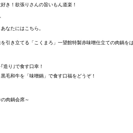
大好き！欲張りさんの旨いもん道楽！
ど
」あなたにはこちら。
味を引き立てる「こくまろ」一望館特製赤味噌仕立ての肉鍋を
｢造り｣で食す口幸！
と黒毛和牛を「味噌鍋」で食す口福をどうぞ！
牛の肉鍋会席～