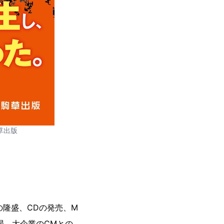
草出版
の隆盛、CDの発売、M
場、大企業のCMとの