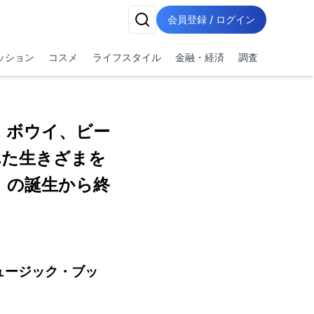
会員登録 / ログイン
ッション
コスメ
ライフスタイル
金融・経済
調査
、ボウイ、ビー
れた生きざまを
」の誕生から終
ュージック・ブッ