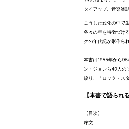
タイアップ、音楽雑
こうした変化の中で
各々の年を特徴づけ
クの年代記が形作ら
本書は1955年から
ン・ジョンら40人の
絞り、「ロック・ス
【本書で語られ
【目次】
序文