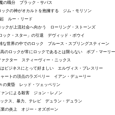
 悪魔の職分 ブラック・サバス
日 ロックの神がオカルトを抱擁する ジム・モリソン
 再起 ルー・リード
日 ロックが上流社会へ向かう ローリング・ストーンズ
 「ロック・スター」の引退 デヴィッド・ボウイ
 複雑な世界の中でのロック ブルース・スプリングスティーン
日 最高のロックが常にロックであるとは限らない ボブ・マーリ
 Ⅹファクター スティーヴィー・ニックス
日 死はビジネスにとって好ましい エルヴィス・プレスリー
日 チャートの頂点のラズベリー イアン・デューリー
 神々の黄昏 レッド・ツェッペリン
日 ファンによる殺害 ジョン・レノン
日 セックス、暴力、テレビ デュラン・デュラン
 巡業の炎上 オジー・オズボーン