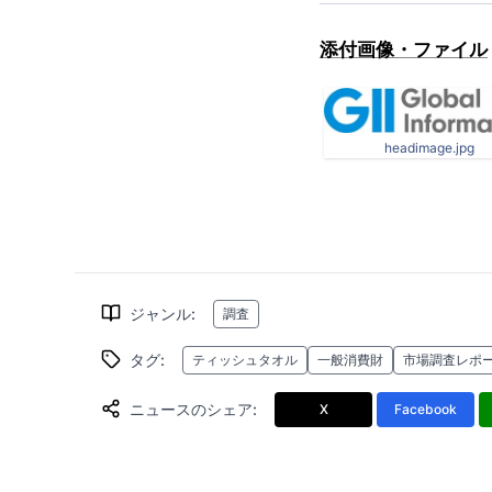
添付画像・ファイル
headimage.jpg
ジャンル
:
調査
タグ
:
ティッシュタオル
一般消費財
市場調査レポ
ニュースのシェア
:
X
Facebook