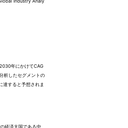
ndustry Analy
030年にかけてCAG
で分析したセグメントの
ルに達すると予想されま
位の経済大国である中