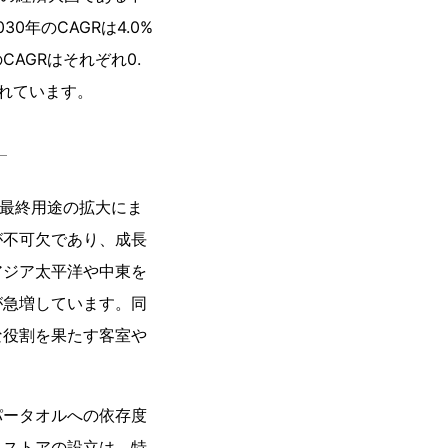
0年のCAGRは4.0%
AGRはそれぞれ0.
されています。
。
、最終用途の拡大にま
が不可欠であり、成長
アジア太平洋や中東を
が急増しています。同
な役割を果たす客室や
パータオルへの依存度
スストアの設立は、特