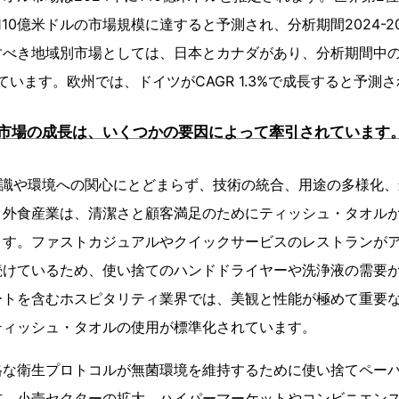
110億米ドルの市場規模に達すると予測され、分析期間2024-203
べき地域別市場としては、日本とカナダがあり、分析期間中のC
れています。欧州では、ドイツがCAGR 1.3%で成長すると予測
市場の成長は、いくつかの要因によって牽引されています
の意識や環境への関心にとどまらず、技術の統合、用途の多様化
。外食産業は、清潔さと顧客満足のためにティッシュ・タオル
ます。ファストカジュアルやクイックサービスのレストランが
続けているため、使い捨てのハンドドライヤーや洗浄液の需要
ートを含むホスピタリティ業界では、美観と性能が極めて重要
ティッシュ・タオルの使用が標準化されています。
格な衛生プロトコルが無菌環境を維持するために使い捨てペー
方、小売セクターの拡大、ハイパーマーケットやコンビニエン