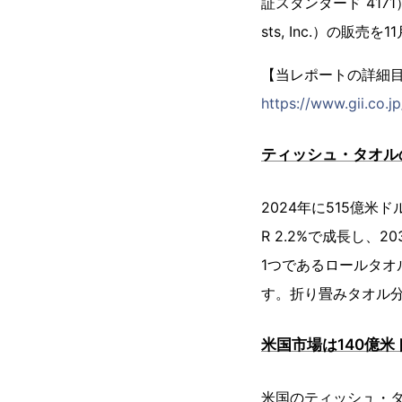
証スタンダード 4171
sts, Inc.）の販売
【当レポートの詳細
https://www.gii.co.j
ティッシュ・タオル
2024年に515億米
R 2.2%で成長し
1つであるロールタオ
す。折り畳みタオル分
米国市場は140億米
米国のティッシュ・タ