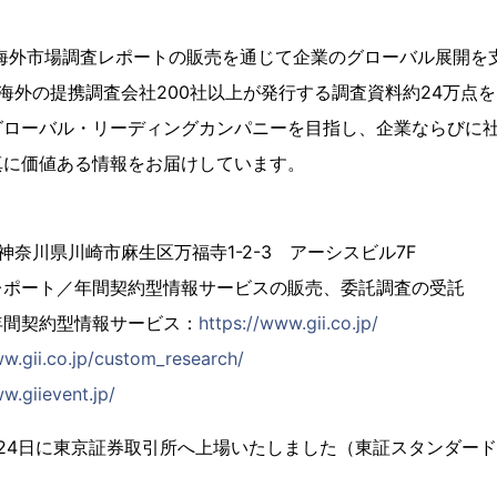
、海外市場調査レポートの販売を通じて企業のグローバル展開を
海外の提携調査会社200社以上が発行する調査資料約24万点
グローバル・リーディングカンパニーを目指し、企業ならびに
真に価値ある情報をお届けしています。
4 神奈川県川崎市麻生区万福寺1-2-3 アーシスビル7F
レポート／年間契約型情報サービスの販売、委託調査の受託
年間契約型情報サービス：
https://www.gii.co.jp/
ww.gii.co.jp/custom_research/
w.giievent.jp/
2月24日に東京証券取引所へ上場いたしました（東証スタンダード市