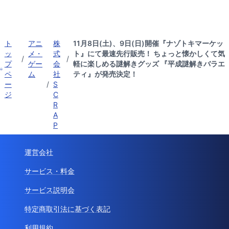
ト
アニ
株
11月8日(土)、9日(日)開催『ナゾトキマーケッ
ッ
メ・
式
ト』にて最速先行販売！ ちょっと懐かしくて気
/
/
プ
ゲー
会
軽に楽しめる謎解きグッズ 『平成謎解きバラエ
ペ
ム
社
ティ』が発売決定！
ー
/
S
ジ
C
R
A
P
運営会社
サービス・料金
サービス説明会
特定商取引法に基づく表記
利用規約