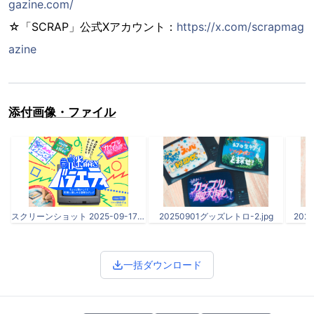
gazine.com/
☆「SCRAP」公式Xアカウント：
https://x.com/scrapmag
azine
添付画像・ファイル
スクリーンショット 2025-09-17 19.01.18 (1).png
20250901グッズレトロ-2.jpg
202
一括ダウンロード