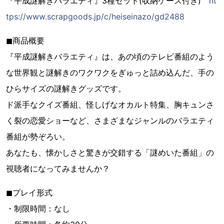
『平成謎解きバラエティ』3種セット(収納ケース付き)
ht
tps://www.scrapgoods.jp/c/heiseinazo/gd2488
◼︎商品概要
『平成謎解きバラエティ』は、あの頃のテレビ番組のよう
な世界観と謎解きのワクワクをぎゅっと詰め込んだ、手の
ひらサイズの謎解きグッズです。
ド派手なクイズ番組、怪しげなオカルト特集、胸キュンさ
く裂の恋愛ショーなど、さまざまなジャンルのバラエティ
番組が勢ぞろい。
あなたも、懐かしさと驚きが交錯する「謎めいた番組」の
視聴者になってみませんか？
◼︎プレイ形式
・制限時間：なし