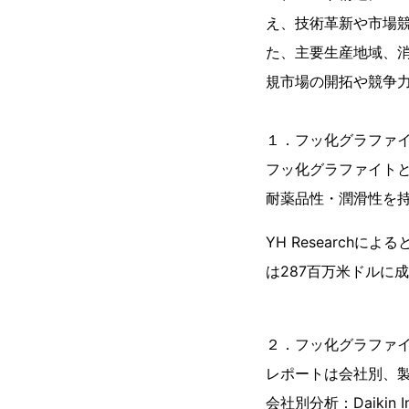
え、技術革新や市場
た、主要生産地域、
規市場の開拓や競争
１．フッ化グラファ
フッ化グラファイト
耐薬品性・潤滑性を
YH Research
は287百万米ドルに成
２．フッ化グラファ
レポートは会社別、
会社別分析：Daikin Indu