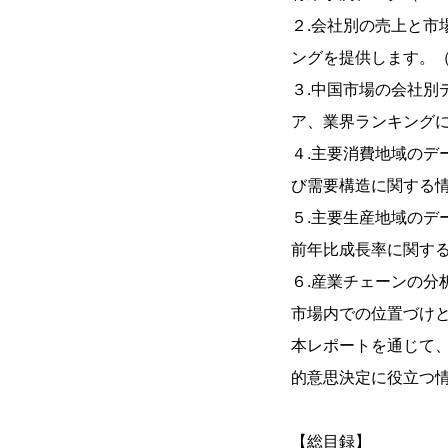
２.会社別の売上と
ングを提供します。（2
３.中国市場の会社
ア、業界ランキングに
４.主要消費地域の
び需要構造に関する
５.主要生産地域の
前年比成長率に関す
６.産業チェーンの
市場内での位置づけ
本レポートを通じて
的意思決定に役立つ
【総目録】