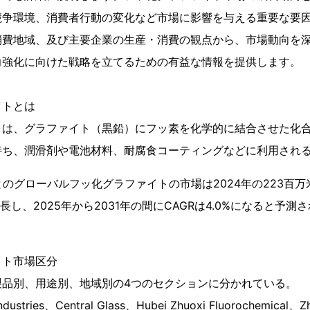
競争環境、消費者行動の変化など市場に影響を与える重要な要
消費地域、及び主要企業の生産・消費の観点から、市場動向を
力強化に向けた戦略を立てるための有益な情報を提供します。
イトとは
とは、グラファイト（黒鉛）にフッ素を化学的に結合させた化
持ち、潤滑剤や電池材料、耐腐食コーティングなどに利用され
によるとのグローバルフッ化グラファイトの市場は2024年の223百万
長し、2025年から2031年の間にCAGRは4.0%になると予測
イト市場区分
製品別、用途別、地域別の4つのセクションに分かれている。
stries、Central Glass、Hubei Zhuoxi Fluorochemical、Zh