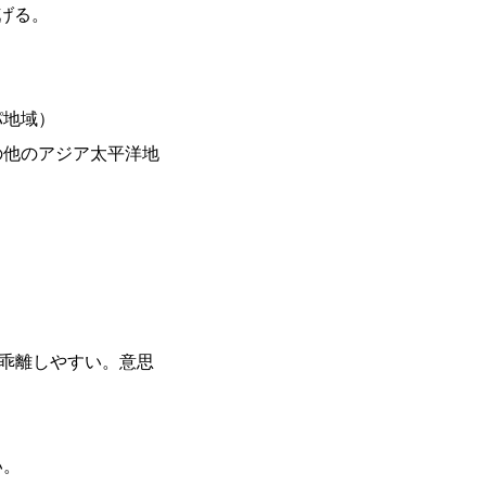
げる。
パ地域）
の他のアジア太平洋地
が乖離しやすい。意思
い。