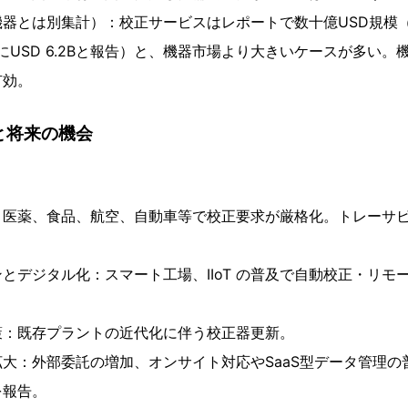
器とは別集計）：校正サービスはレポートで数十億USD規模（
年にUSD 6.2Bと報告）と、機器市場より大きいケースが多い
有効。
と将来の機会
：医薬、食品、航空、自動車等で校正要求が厳格化。トレーサ
。
とデジタル化：スマート工場、IIoT の普及で自動校正・リモ
策：既存プラントの近代化に伴う校正器更新。
大：外部委託の増加、オンサイト対応やSaaS型データ管理の普
を報告。