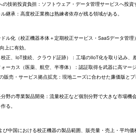
化への技術投資負担：ソフトウェア・データ管理サービスへ投資
キル継承：高度校正業務は熟練者依存が残る領域がある。
ドル化（校正機器本体＋定期校正サービス・SaaSデータ管理
V向上に有効。
校正、IoT接続、クラウド証跡）：工場のIIoT化を取り込み
フォーカス（医薬、航空、半導体）：認証取得を武器に高マー
での販売・サービス拠点拡充：現地ニーズに合わせた廉価版と
長分野の専業製品開発：流量校正など個別分野で大きな市場機
を作る。
および中国における校正機器の製品範囲、販売量・売上・平均価