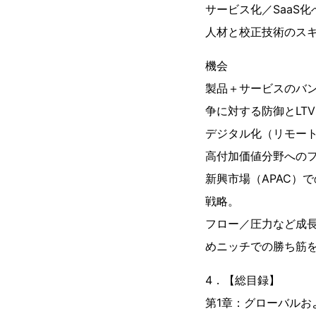
サービス化／SaaS
人材と校正技術のス
機会
製品＋サービスのバン
争に対する防御とLT
デジタル化（リモート
高付加価値分野への
新興市場（APAC）
戦略。
フロー／圧力など成
めニッチでの勝ち筋
4．【総目録】
第1章：グローバル