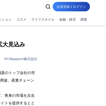
会員登録 / ログイン
ッション
コスメ
ライフスタイル
金融・経済
調査
拡大見込み
YH Research株式会社
正機器のトップ会社の市
、用途、産業チェーン
。
ど、将来の市場を左右
サイトを提供するとと