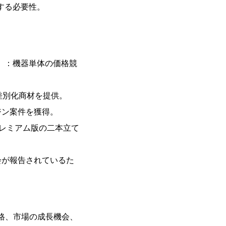
する必要性。
）：機器単体の価格競
、差別化商材を提供。
ジン案件を獲得。
プレミアム版の二本立て
会が報告されているた
格、市場の成長機会、