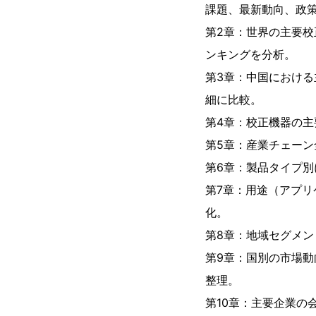
課題、最新動向、政
第2章：世界の主要校
ンキングを分析。
第3章：中国における
細に比較。
第4章：校正機器の主
第5章：産業チェー
第6章：製品タイプ別
第7章：用途（アプリ
化。
第8章：地域セグメン
第9章：国別の市場動
整理。
第10章：主要企業の