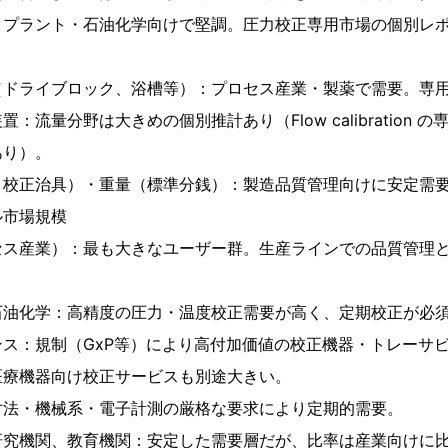
・プラント・石油化学向けで堅調。圧力校正専用市場の個別レ
（ドライブロック、浴槽等）：プロセス産業・製薬で需要。専
：流量分野は大きめの個別推計あり（Flow calibration 
あり）。
、校正治具）・重量（標準分銭）：製造品質管理向けに安定需
ル市場規模
セス産業）：最も大きなユーザー群。生産ラインでの品質管理
石油化学：高精度の圧力・温度校正需要が高く、定期校正が必
ス：規制（GxP等）により高付加価値の校正機器・トレーサ
医療機器向け校正サービスも別途大きい。
寸法・機械系・電子計測の厳格な要求により定期的需要。
研究機関、教育機関：安定した需要層だが、比率は産業向けに