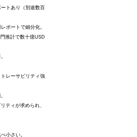
ポートあり（別途数百
用レポートで細分化。
の専門推計で数十億USD
要。
とトレーサビリティ強
須。
ビリティが求められ、
比べ小さい。