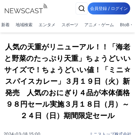
会員登録 / ログイン
新着
地域検索
エンタメ
スポーツ
アニメ・ゲーム
BtoB
人気の天重がリニューアル！！「海老
と野菜のたっぷり天重」ちょうどいい
サイズで！ちょうどいい値！「ミニ☆
スパイスカレー」３月１９日（火）新
発売 人気のおにぎり４品が本体価格
９８円セール実施３月１８日（月）～
２４日（日）期間限定セール
2024-03-18 15:00
ミニストップ株式会社