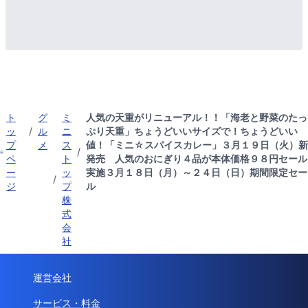
ト
グ
ミ
人気の天重がリニューアル！！「海老と野菜のたっ
ッ
/
ル
ニ
ぷり天重」ちょうどいいサイズで！ちょうどいい
プ
メ
ス
値！「ミニ☆スパイスカレー」３月１９日（火）新
/
ペ
ト
発売 人気のおにぎり４品が本体価格９８円セール
ー
ッ
実施３月１８日（月）～２４日（日）期間限定セー
/
ジ
プ
ル
株
式
会
社
運営会社
サービス・料金