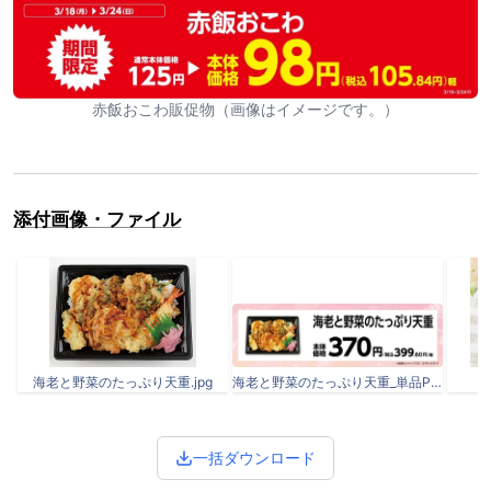
赤飯おこわ販促物（画像はイメージです。）
添付画像・ファイル
海老と野菜のたっぷり天重.jpg
海老と野菜のたっぷり天重_単品POP.jpg
一括ダウンロード