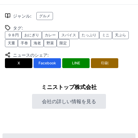
ジャンル
:
グルメ
タグ
:
９８円
おにぎり
カレー
スパイス
たっぷり
ミニ
天ぷら
天重
手巻
海老
野菜
限定
ニュースのシェア
:
X
Facebook
LINE
印刷
ミニストップ株式会社
会社の詳しい情報を見る