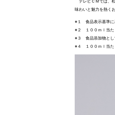
テレビＣＭでは、松
味わいと魅力を熱く
※１ 食品表示基準
※２ １００ｍｌ当た
※３ 食品添加物と
※４ １００ｍｌ当