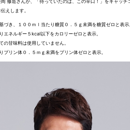
岡 修造さんが、「待っていたのは、この辛口！」をキャッチ
お伝えします。
に基づき、１００ｍｌ当たり糖質０．５ｇ未満を糖質ゼロと表示
りエネルギー５kcal以下をカロリーゼロと表示。
しての甘味料は使用していません。
たりプリン体０．５ｍｇ未満をプリン体ゼロと表示。