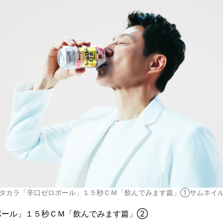
タカラ「辛口ゼロボール」１５秒ＣＭ「飲んでみます篇」①サムネイ
ボール」１５秒ＣＭ「飲んでみます篇」②