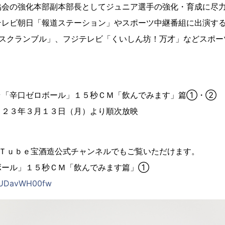
協会の強化本部副本部長としてジュニア選手の強化・育成に尽
レビ朝日「報道ステーション」やスポーツ中継番組に出演するほ
！スクランブル」、フジテレビ「くいしん坊！万才」などスポー
「辛口ゼロボール」１５秒ＣＭ「飲んでみます」篇①・②
２３年３月１３日（月）より順次放映
ｕＴｕｂｅ宝酒造公式チャンネルでもご覧いただけます。
ボール」１５秒ＣＭ「飲んでみます篇」①
/eUDavWH00fw