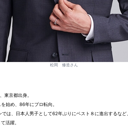
松岡 修造さん
まれ、東京都出身。
スを始め、86年にプロ転向。
ンでは、日本人男子として62年ぶりにベスト８に進出するなど
して活躍。