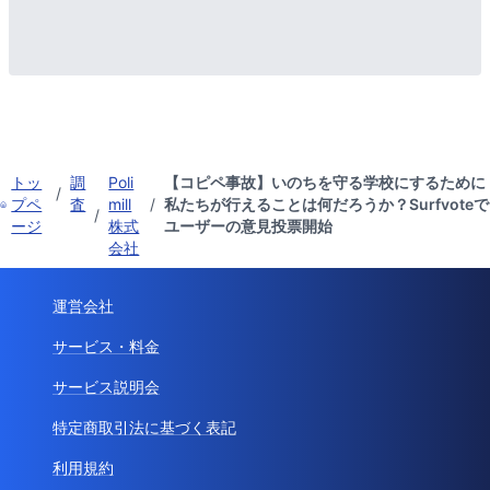
トッ
調
Poli
【コピペ事故】いのちを守る学校にするために
/
プペ
査
mill
/
私たちが行えることは何だろうか？Surfvoteで
/
ージ
株式
ユーザーの意見投票開始
会社
運営会社
サービス・料金
サービス説明会
特定商取引法に基づく表記
利用規約