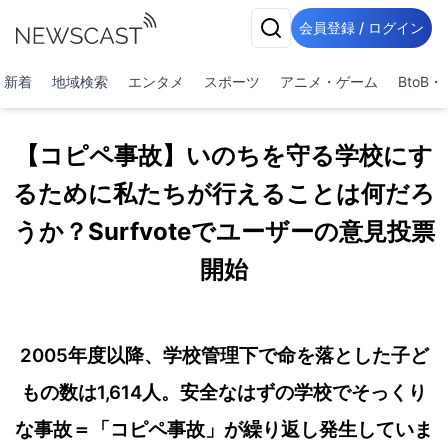
会員登録 / ログイン
新着
地域検索
エンタメ
スポーツ
アニメ・ゲーム
BtoB
【コピペ事故】いのちを守る学校にす
るために私たちが行えることは何だろ
うか？Surfvoteでユーザーの意見投票
開始
2005年度以降、学校管理下で命を落とした子ど
もの数は1,614人。安全なはずの学校でそっくり
な事故＝「コピペ事故」が繰り返し発生していま