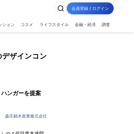
会員登録 / ログイン
ッション
コスメ
ライフスタイル
金融・経済
調査
のデザインコン
トハンガーを提案
森庄銘木産業株式会社
」）の４代目森本達郎