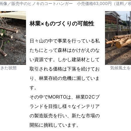
画像／販売中のヒノキのコートハンガー 小売価格63,000円（送料／
林業×ものづくりの可能性
日々山の中で事業を行っている私
たちにとって森林はかけがえのな
い資源です。しかし建築材として
てきた状態
気候風土を
取引される価格は下落を続けてお
り、林業存続の危機に瀕していま
す。
その中でMORITOは、林業D2Cブ
ランドを目指し様々なインテリア
の製造販売を行い、新たな市場の
開拓に挑戦しています。